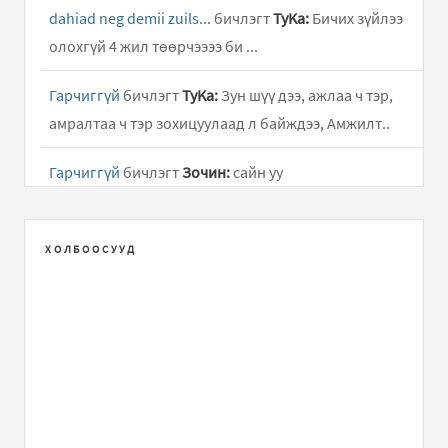
dahiad neg demii zuils...
бичлэгт
ТуKа:
Бичих зүйлээ
олохгүй 4 жил төөрчээээ би ...
Гарчиггүй
бичлэгт
ТуKа:
Зун шүү дээ, ажлаа ч тэр,
амралтаа ч тэр зохицуулаад л байждээ, Амжилт..
Гарчиггүй
бичлэгт
Зочин:
сайн уу
Гарчиггүй
бичлэгт
xvv:
Амьдрал аа гэж...
ХОЛБООСУУД
гарчиггүй
бичлэгт
dao:
(хязгаарлагдсан)
гарчиггүй
бичлэгт
Алмас:
(хязгаарлагдсан)
гарчиггүй
бичлэгт
хундага:
(хязгаарлагдсан)
The Vagina Monologues "Хүчирхийлэл зогсох хүртэл!"
бичлэгт
Melody:
Арай дэндүү аймшигтай аллага