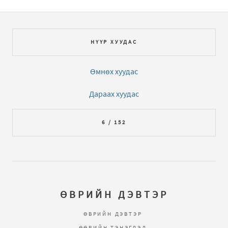
НҮҮР ХУУДАС
Өмнөх хуудас
Дараах хуудас
6 / 152
ӨВРИЙН ДЭВТЭР
ӨВРИЙН ДЭВТЭР
ӨӨРИЙН ТЭНЭГЛЭЛ