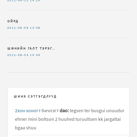
2011-08-12
14:10
ОЙРД
2011-08-08
13:48
ШӨНИЙН ГАЛТ ТЭРЭГ..
2011-08-04
10:45
ШИНЭ СЭТГЭГДЛҮҮД
2хон хоногт
бичлэгт
dao:
tegsen ter busgui unuudur
ehner mini boltson 2 huuhed turuultsen kk jargaltai
bgaa shuu