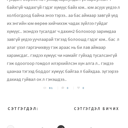
байхгүй чадахгүй гэдэг хүмүүс байх юм.. юм асуух үедээ л
холбогдоод байна энээ тэрээ.. аа бас аймаар завгүй үед
их энгийн юм өөрөө хийчихэж чадах зүйлээ гуйдаг
хүмүүс.. эхэндээ тусалдаг ч дахин2 болохоор заримдаа
завгүй үедээ уучлаарай тэгээд болоошд гэдэг юм.. бас л
алаг үзэл гаргачихвуу гэж араас нь би лав аймаар
харамсдаг.. гэхдээ хүмүүс чи намайг гуйхад тусалсангүй
гэж одоогоор гомдол илэрхийлсэн хүн алга л.. гэхдээ
цаанаа тэгээд боддог хүмүүс байгаа л байхдаа. зүгээрээ
дахиад гуйвал ок л гэнэшдээ..
81
0
0
СЭТГЭГДЭЛ:
СЭТГЭГДЭЛ БИЧИХ