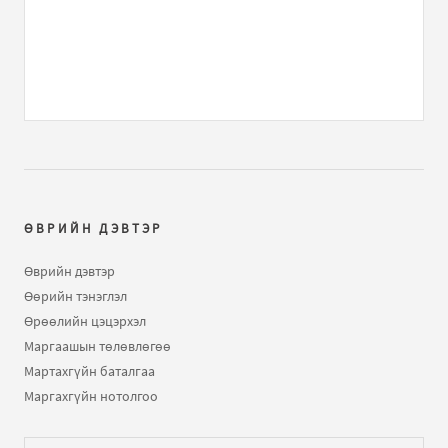
таллага айл гэрүүдэд гарсаар байх юм...
dahiad neg teneg bichleg...
бичлэгт
Melody:
Фэйсбүүк
шиг лайк дардаг товчлуурыг нь хайгаад хэрэг алгаа..
Зүүд...
бичлэгт
Melody:
(хязгаарлагдсан)
uzen yadalt
бичлэгт
dao:
(хязгаарлагдсан)
ӨВРИЙН ДЭВТЭР
uzen yadalt
бичлэгт
хундага:
(хязгаарлагдсан)
Өврийн дэвтэр
Өөрийн тэнэглэл
zugeer l..
бичлэгт
amaahai76:
дэлхийн татах хүчнээс
Өрөөлийн цэцэрхэл
гарч чадахгүй бол орчин үед холын хол хэмээх
Маргаашын төлөвлөгөө
ойлголт нь утгагүй болж..
Мартахгүйн баталгаа
Маргахгүйн нотолгоо