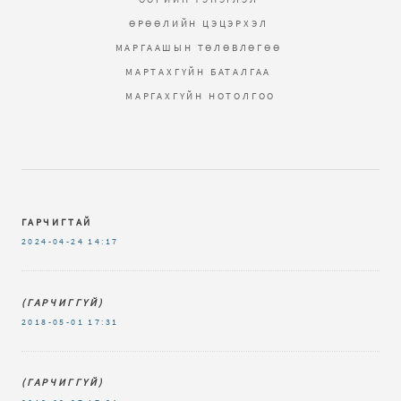
ӨРӨӨЛИЙН ЦЭЦЭРХЭЛ
МАРГААШЫН ТӨЛӨВЛӨГӨӨ
МАРТАХГҮЙН БАТАЛГАА
МАРГАХГҮЙН НОТОЛГОО
ГАРЧИГТАЙ
2024-04-24
14:17
(ГАРЧИГГҮЙ)
2018-05-01
17:31
(ГАРЧИГГҮЙ)