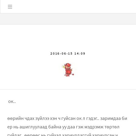
Цэс
2016-06-15 14:09
ок..
өөрийн чдах зүйлээ хэн ч гуйсан ок л гэдэг.. заримдаа би
ер нь ашиглуулаад байна уу даа гэж мэдрэмж төртөл
гуйдаг.. өөрөөс нь гуйхад хариулдаггүй хариулсан ч