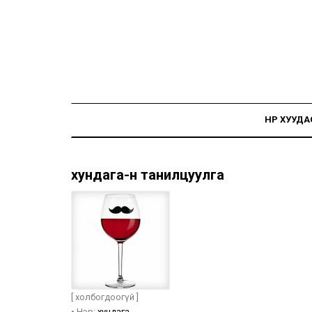
НҮҮР ХУУДА
хундага-н танилцуулга
[ холбогдоогүй ]
•
Нэр:
хундага