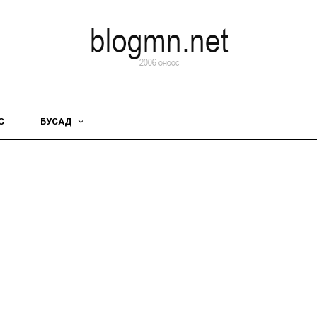
С
БУСАД