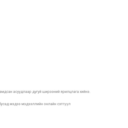
амдсан асуудлаар дугуй ширээний ярилцлага хийнэ.
усад мэдээ мэдээллийн онлайн сэтгүүл