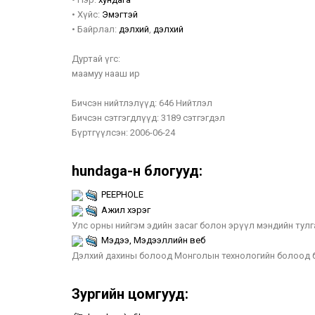
•
Хүйс:
Эмэгтэй
•
Байрлал:
дэлхий
,
дэлхий
Дуртай үгс:
маамуу нааш ир
Бичсэн нийтлэлүүд:
646 Нийтлэл
Бичсэн сэтгэгдлүүд:
3189 сэтгэгдэл
Бүртгүүлсэн:
2006-06-24
hundaga-н блогууд:
PEEPHOLE
Ажил хэрэг
Улс орны нийгэм эдийн засаг болон эрүүл мэндийн тулг
Мэдээ, Мэдээллийн веб
Дэлхий дахины болоод Монголын технологийн болоод б
Зургийн цомгууд: