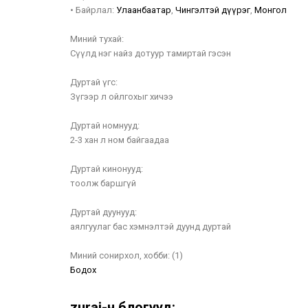
•
Байрлал:
Улаанбаатар
,
Чингэлтэй дүүрэг
,
Монгол
Миний тухай:
Сүүлд нэг найз дотуур тамиртай гэсэн
Дуртай үгс:
Зүгээр л ойлгохыг хичээ
Дуртай номнууд:
2-3 хан л ном байгаадаа
Дуртай кинонууд:
тоолж баршгүй
Дуртай дуунууд:
аялгуулаг бас хэмнэлтэй дуунд дуртай
Миний сонирхол, хобби:
(1)
Бодох
zurai-н блогууд: