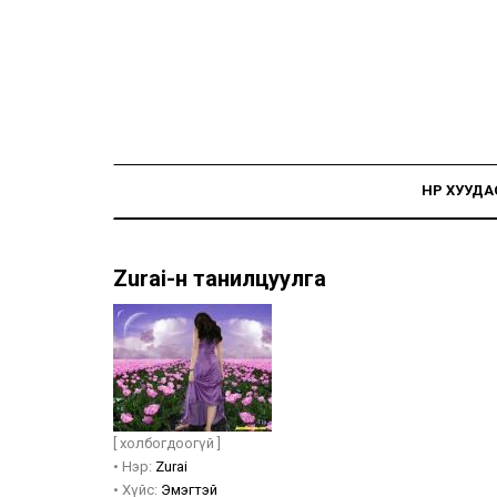
НҮҮР ХУУДА
Zurai-н танилцуулга
[ холбогдоогүй ]
•
Нэр:
Zurai
•
Хүйс:
Эмэгтэй