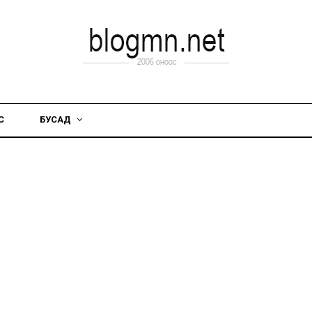
С
БУСАД