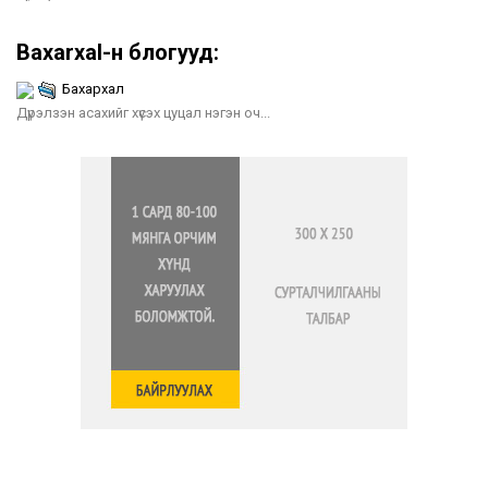
Baxarxal-н блогууд:
Бахархал
Дүрэлзэн асахийг хүсэх цуцал нэгэн оч...