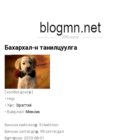
Бахархал-н танилцуулга
[ холбогдоогүй ]
•
Нэр:
•
Хүйс:
Эрэгтэй
•
Байрлал:
Мексик
Бичсэн нийтлэлүүд:
9 Нийтлэл
Бичсэн сэтгэгдлүүд:
99 сэтгэгдэл
Бүртгүүлсэн:
2010-08-01