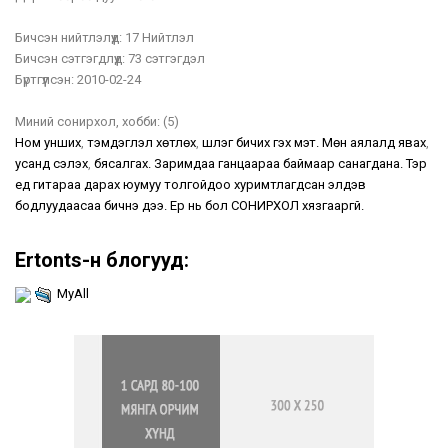
Бичсэн нийтлэлүүд:
17 Нийтлэл
Бичсэн сэтгэгдлүүд:
73 сэтгэгдэл
Бүртгүүлсэн:
2010-02-24
Миний сонирхол, хобби:
(5)
Ном унших
,
тэмдэглэл хөтлөх
,
шүлэг бичих гэх мэт. Мөн аялалд явах
,
усанд сэлэх
,
бясалгах. Заримдаа ганцаараа баймаар санагдана. Тэр
үед гитараа дарах юумуу толгойдоо хуримтлагдсан элдэв
бодлуудаасаа бичнэ дээ. Ер нь бол СОНИРХОЛ хязгааргүй.
Ertonts-н блогууд:
MyAll