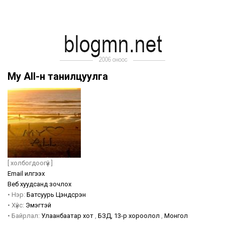
My All-н танилцуулга
[ холбогдоогүй ]
Email илгээх
Веб хуудсанд зочлох
•
Нэр:
Батсуурь
Цэндсүрэн
•
Хүйс:
Эмэгтэй
•
Байрлал:
Улаанбаатар хот
,
БЗД, 13-р хороолол
,
Монгол