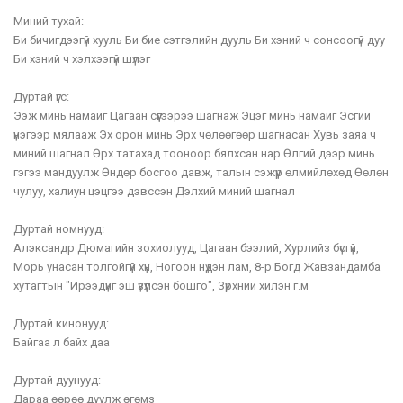
Миний тухай:
Би бичигдээгүй хууль Би бие сэтгэлийн дууль Би хэний ч сонсоогүй дуу
Би хэний ч хэлхээгүй шүлэг
Дуртай үгс:
Ээж минь намайг Цагаан сүүгээрээ шагнаж Эцэг минь намайг Эсгий
үнэгээр мялааж Эх орон минь Эрх чөлөөгөөр шагнасан Хувь заяа ч
миний шагнал Өрх татахад тооноор бялхсан нар Өлгий дээр минь
гэгээ мандуулж Өндөр босгоо давж, талын сэжүүр өлмийлөхөд Өөлөн
чулуу, халиун цэцгээ дэвссэн Дэлхий миний шагнал
Дуртай номнууд:
Алэксандр Дюмагийн зохиолууд, Цагаан бээлий, Хурлийз бүсгүй,
Морь унасан толгойгүй хүн, Ногоон нүдэн лам, 8-р Богд Жавзандамба
хутагтын "Ирээдүйг эш үзүүлсэн бошго", Зүрхний хилэн г.м
Дуртай кинонууд:
Байгаа л байх даа
Дуртай дуунууд:
Дараа өөрөө дуулж өгөмз