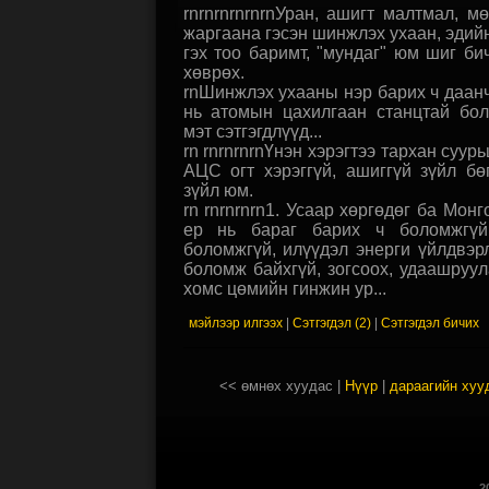
rnrnrnrnrnrnУран, ашигт малтмал, мө
жаргаана гэсэн шинжлэх ухаан, эдийн
гэх тоо баримт, "мундаг" юм шиг би
хөврөх.
rnШинжлэх ухааны нэр барих ч даанч
нь атомын цахилгаан станцтай бол
мэт сэтгэгдлүүд...
rn rnrnrnrnҮнэн хэрэгтээ тархан суур
АЦС огт хэрэггүй, ашиггүй зүйл б
зүйл юм.
rn rnrnrnrn1. Усаар хөргөдөг ба Монг
ер нь бараг барих ч боломжгүй.
боломжгүй, илүүдэл энерги үйлдвэр
боломж байхгүй, зогсоох, удаашру
хомс цөмийн гинжин ур...
мэйлээр илгээх
|
Сэтгэгдэл (2)
|
Сэтгэгдэл бичих
<< өмнөх хуудас
|
Нүүр
|
дараагийн хуу
2