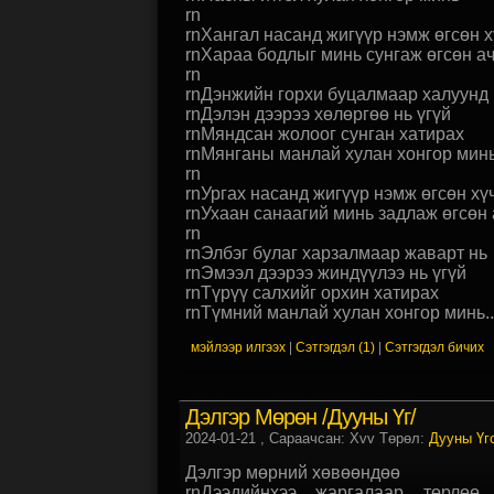
rn
rnХангал насанд жигүүр нэмж өгсөн х
rnХараа бодлыг минь сунгаж өгсөн а
rn
rnДэнжийн горхи буцалмаар халуунд 
rnДэлэн дээрээ хөлөргөө нь үгүй
rnМяндсан жолоог сунган хатирах
rnМянганы манлай хулан хонгор мин
rn
rnУргах насанд жигүүр нэмж өгсөн хү
rnУхаан санаагий минь задлаж өгсөн 
rn
rnЭлбэг булаг харзалмаар жаварт нь
rnЭмээл дээрээ жиндүүлээ нь үгүй
rnТүрүү салхийг орхин хатирах
rnТүмний манлай хулан хонгор минь..
мэйлээр илгээх
|
Сэтгэгдэл (1)
|
Сэтгэгдэл бичих
Дэлгэр Мөрөн /Дууны Үг/
2024-01-21
, Сараачсан: Xvv Төрөл:
Дууны Үг
Дэлгэр мөрний хөвөөндөө
rnДээдийнхээ жаргалаар төрлөө 