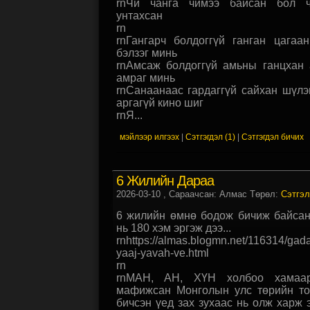
rnЧи чанга чимээ байсан бол ч
унтахсан
rn
rnГангарч болдоггүй ганган цагаа
бэлзэг минь
rnАмсаж болдоггүй амьны ганцхан 
амраг минь
rnСанаанаас гардаггүй сайхан шүл
аргагүй кино шиг
rnЯ...
мэйлээр илгээх
|
Сэтгэгдэл (1)
|
Сэтгэгдэл бичих
6 Жилийн Дараа
2026-03-10
, Сараачсан: Алмас Төрөл:
Сэтгэл
6 жилийн өмнө бодож бичиж байсан
нь 180 хэм эргэж дээ...
rnhttps://almas.blogmn.net/116314/gad
yaaj-yavah-ve.html
rn
rnМАН, АН, ХҮН холбоо хамаар
мафижсан Монголын улс төрийн тог
бичсэн үед зах зухаас нь олж харж э