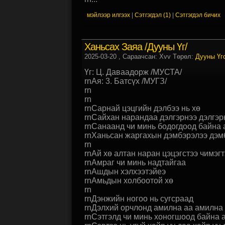
мэйлээр илгээх
|
Сэтгэгдэл (1)
|
Сэтгэгдэл бичих
Ханьсах Заяа /дууны Үг/
2025-03-20
, Сараачсан: Xvv Төрөл:
Дууны Үг
Үг: Ц. Даваадорж /МУСТА/
rnАя: 3. Батсүх /МУГЗ/
rn
rn
rnСарнай цэцгийн дэлбээ нь хө
rnСайхан нарандаа дэлгэрнээ дэлгэр
rnСанаанд чи минь бодогдоод байна 
rnХаньсан жаргахын дэмбэрэлээ дэм
rn
rnАй хө алтан наран цэцэгстээ чимэгт
rnАмраг чи минь надтайгаа
rnАшдын хэлхээтэйеэ
rnАмьдын холбоотой хө
rn
rnДэнжийн ногоо нь сугсраад
rnДэлхий орчлонд амилна аа амилна 
rnСэтгэлд чи минь хоногшоод байна а