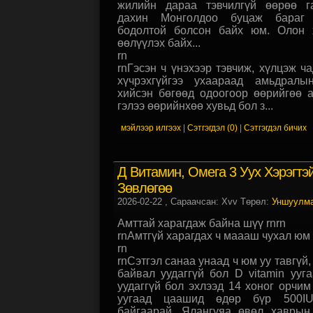
жилийн дараа тэвчилгүй өөрөө г
дахин Монголдоо буцаж бараг 
бодолтой болсон байх юм. Олон 
өөлүүлэх байх...
rn
rnГэсэн ч үнэхээр тэвчиж, хүлцэж ча
хүчрэхгүйгээ ухаараад амьдралы
хийсэн бөгөөд одоогоор өөрийгөө 
гэлээ өөрийнхөө хувьд бол з...
мэйлээр илгээх
|
Сэтгэгдэл (0)
|
Сэтгэгдэл бичих
Д Витамин, Омега 3 Уух Хэрэгтэ
Зөвлөгөө
2026-02-22
, Сараачсан: Xvv Төрөл:
Уншуулм
Амттай харагдаж байна шүү rnrn
rnАмтгүй харагдах ч маааш чухал юм 
rn
rnСэтгэл санаа унаад ч юм уу тавгүй
байвал уудаггүй бол D vitamin ууга
уудаггүй бол эхлээд 14 хоног орчим
уугаад цаашид өдөр бүр 500IU
байгаарай. Ялангуяа өвөл хаврын 