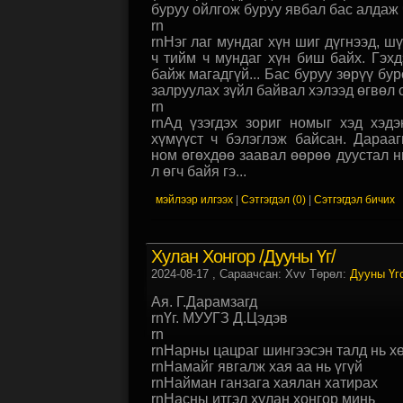
буруу ойлгож буруу явбал бас алдаж ч
rn
rnНэг лаг мундаг хүн шиг дүгнээд, ш
ч тийм ч мундаг хүн биш байх. Гэх
байж магадгүй... Бас буруу зөрүү бу
залруулах зүйл байвал хэлээд өгвөл 
rn
rnАд үзэгдэх зориг номыг хэд хэд
хүмүүст ч бэлэглэж байсан. Дараа
ном өгөхдөө заавал өөрөө дуустал 
л өгч байя гэ...
мэйлээр илгээх
|
Сэтгэгдэл (0)
|
Сэтгэгдэл бичих
Хулан Хонгор /Дууны Үг/
2024-08-17
, Сараачсан: Xvv Төрөл:
Дууны Үг
Ая. Г.Дарамзагд
rnҮг. МУУГЗ Д.Цэдэв
rn
rnНарны цацраг шингээсэн талд нь х
rnНамайг явгалж хая аа нь үгүй
rnНайман ганзага хаялан хатирах
rnНасны итгэл хулан хонгор минь