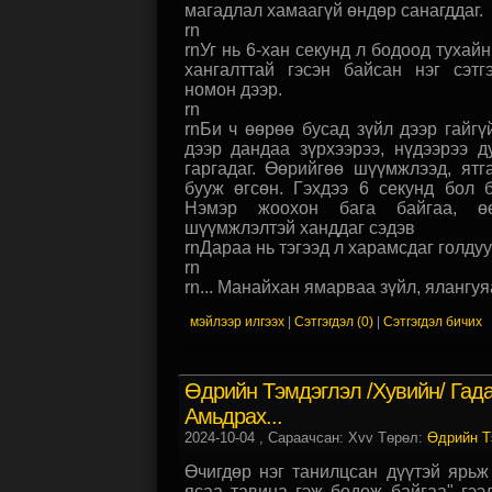
магадлал хамаагүй өндөр санагддаг.
rn
rnУг нь 6-хан секунд л бодоод тухай
хангалттай гэсэн байсан нэг сэтг
номон дээр.
rn
rnБи ч өөрөө бусад зүйл дээр гайгү
дээр дандаа зүрхээрээ, нүдээрээ 
гаргадаг. Өөрийгөө шүүмжлээд, ят
бууж өгсөн. Гэхдээ 6 секунд бол б
Нэмэр жоохон бага байгаа, өө
шүүмжлэлтэй ханддаг сэдэв
rnДараа нь тэгээд л харамсдаг голдуу 
rn
rn... Манайхан ямарваа зүйл, ялангуяа
мэйлээр илгээх
|
Сэтгэгдэл (0)
|
Сэтгэгдэл бичих
Өдрийн Тэмдэглэл /хувийн/ Гад
Амьдрах...
2024-10-04
, Сараачсан: Xvv Төрөл:
Өдрийн Т
Өчигдөр нэг танилцсан дүүтэй ярьж
ясаа тавина гэж бодож байгаа" гээ