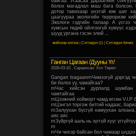
байгаа. Угаасаа дараагийн сонгуу
болох магадлал маш бага болсон. 
дотор тавихаар үнэтэй юм шиг ха
цаагуураа экологийн терроризм хий
Экологи гэдгийн талаар А үсгээ 
хумсын төдий ойлгоогүй хүмүүс хэдэ
шууд ургана гэсэн элий ...
мэйлээр илгээх
|
Сэтгэгдэл (1)
|
Сэтгэгдэл бичих
Ганган Цагаан /Дууны Үг/
2026-03-10
, Сараачсан: Xvv Төрөл:
Gangan tsagaanrnЧимээгүй дэргэд ч
би болох уу, чамайгаа?
rnЧас хийсэн дурлалд шумбан 
чамтайгаа
rnЦээжний хойморт чамд өгсөн V.I.P 
rnЦэнгэл торгож битгий надаас, бари
rnЗалуухан бүсгүй намуухан алхана,
аяс аяс
rnЗүйргүй ааль нь зүггүй хүүг үггүйтүү
rn
rnЧи чихэр байсан бол чамаар шүдээ