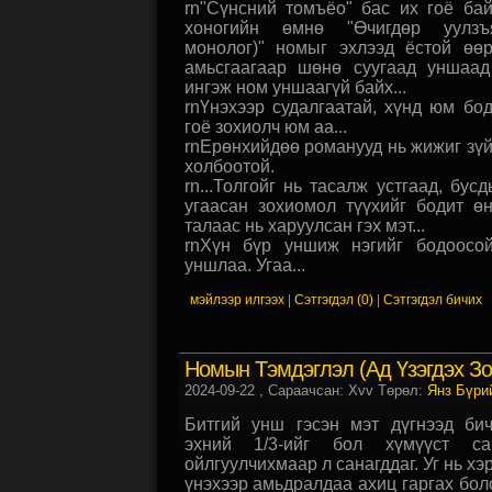
rn"Сүнсний томъёо" бас их гоё ба
хоногийн өмнө "Өчигдөр уулзъ
монолог)" номыг эхлээд ёстой өөр
амьсгаагаар шөнө суугаад уншаад
ингэж ном уншаагүй байх...
rnҮнэхээр судалгаатай, хүнд юм бо
гоё зохиолч юм аа...
rnЕрөнхийдөө романууд нь жижиг зү
холбоотой.
rn...Толгойг нь тасалж устгаад, бус
угаасан зохиомол түүхийг бодит ө
талаас нь харуулсан гэх мэт...
rnХүн бүр уншиж нэгийг бодоосо
уншлаа. Угаа...
мэйлээр илгээх
|
Сэтгэгдэл (0)
|
Сэтгэгдэл бичих
Номын Тэмдэглэл (Ад Үзэгдэх Зо
2024-09-22
, Сараачсан: Xvv Төрөл:
Янз Бүри
Битгий унш гэсэн мэт дүгнээд бич
эхний 1/3-ийг бол хүмүүст са
ойлгуулчихмаар л санагддаг. Уг нь х
үнэхээр амьдралдаа ахиц гаргах боло