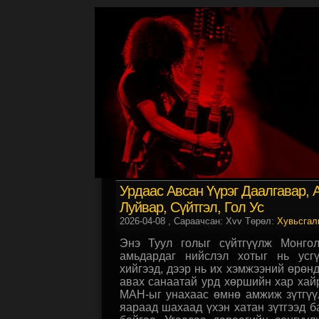
Урдаас Авсан Үүрэг Даалгавар, 
Луйвар, Сүйтгэл, Гол Ус
2026-04-08
, Сараачсан: Xvv Төрөл:
Хувьсгал
Энэ Туул голыг сүйтгүүлж Монго
амьдардаг нийслэл хотыг нь усг
хийгээд, дээр нь их хэмжээний өрөн
авах санаатай урд хөршийн хар хай
МАН-ыг унахаас өмнө амжиж зүтгүү
яараад шахаад үхэн хатан зүтгээд б