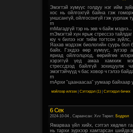
Эмэгтэй хүмүүс голдуу нэг ийм зүйл
хос нь ойлгохгүй байна гэж гомор
уншсангүй, ойлгосонгүй гэж уурлаж ту
rn
rnМагадгүй тэр нь зөв ч байж мэднэ...
rnЭмэгтэй хүн ярьж стрессээ тайлдаг
юу ч билээ нэг тийм тогтсон зүйлс, 
Яахав мэдээж биологийн суурь бол б
байх. Гэхдээ өөр хүмүүс, зүгээр 
яриад ойлголцоод, өөрийгөө илэрх
хэрэггүй үед амаа хамхиж мэд
стрессдээд байлгүй зохицуулж ча
эмэгтэйчүүд ч бас ховор ч гэлээ байдаг
rn
rnАрхи "цаанаасаа" уумаар байхаар у.
мэйлээр илгээх
|
Сэтгэгдэл (1)
|
Сэтгэгдэл бичих
6 Сек
2024-10-04
, Сараачсан: Xvv Төрөл:
Бодрол
Ямарваа үйл хийх, сэтгэл хөдлөл гар
нь тархи зүрхээр хамтарсан шийдвэ