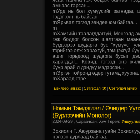
амнаас гарсан...
rnУрд нь бол хүмүүсийг загнадаг, 
гэдэг хүн нь байсан
rnЯрьвал тэгээд зөндөө юм байгаа...
rn
rnХамгийн таалагддаггүй, Монголд а
гэж боддог болсон шалтгаан маань
бүгдээрээ шударга бус "хүмүүс" у
тэрийгээ олж харахгүй, тэмцэхгүй бү
ашиг горьдоод шударга бусыг дэ
харагддаг... Ковид, тэгээд энэ жи
бүүр арай л дэндүү мэдэрсэн...
rnЭргэн тойронд өдөр тутамд хуурна, 
rnХараад стре...
мэйлээр илгээх
|
Сэтгэгдэл (0)
|
Сэтгэгдэл бичих
Номын Тэмдэглэл / ​​​​Өчигдөр Уул
(Бүрлээчийн Монолог)
2024-09-29
, Сараачсан: Xvv Төрөл:
Уншуулм
Зохиолч Г. Аюурзана гуайн Зохиолуу
нэлээн дурлаад байгаа.