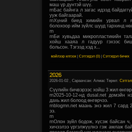
маш үр дүнтэй шүү.
rnБас байнга л загас идээд байдаггү
ууж байгаарай.
rnХүний биед химийн урвал л я
болохоор ийм зүйлс шууд тархинд нө
rn
rnБи хувьдаа микропластикийн тал
хойш хааяа л гадуур гэхээс биш
больсон. Тэгээд хэд х...
мэйлээр илгээх
|
Сэтгэгдэл (0)
|
Сэтгэгдэл бичих
2026
2026-01-02
, Сараачсан: Алмас Төрөл:
Сэтгэл
Сүүлийн бичвэрээс хойш 3 жил өнгө
rn2025-10-12-нд dusal.net домэйн 
дахь жил болоод өнгөрчээ.
rnblogmn.net маань энэ жил 7 сард 
ээ.
rn
rnОлон зүйл бодож, хүсэж байсан ч
хичээлээ үргэлжүүлнэ гэж амлаж ба