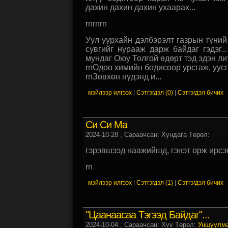
дахин дахин дахин ухаарах...
rnrnrn
Уул уурхайн дэлбэрэлт газрын гүний 
сувгийг нурааж дарж байдаг гэдэг..
мундаг Оюу Толгой өдөрт тэд эдэн лит
rnОдоо химийн бодисоор урсгаж, уусг
rnЗөвхөн нүдэнд и...
мэйлээр илгээх
|
Сэтгэгдэл (0)
|
Сэтгэгдэл бичих
Си Си Ма
2024-10-28
, Сараачсан: Хундага Төрөл:
гэрэвшээд наажийшд, гэнэт орж ирсэ
rn
мэйлээр илгээх
|
Сэтгэгдэл (1)
|
Сэтгэгдэл бичих
"Цаанаасаа Тэгээд Байдаг"...
2024-10-04
, Сараачсан: Xvv Төрөл:
Уншуулм