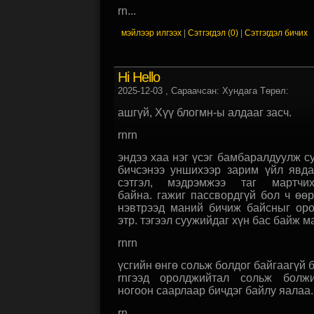
rn...
мэйлээр илгээх
|
Сэтгэгдэл (0)
|
Сэтгэгдэл бичих
Hi Hello
2025-12-03
, Сараачсан: Хундага Төрөл:
ашгүй, Хүү блогмн-ы алдааг засч.
rnrn
эндээ хаа нэг үсэг бамбаралдуулж су
бичсэнээ уншихээр зарим үйл явда
сэтгэл, мэдрэмжээ таг мартчи
байна. гажиг пассвордгүй бол ч өө
нэвтрээд маний бичиж байсныг оро
этр. тэгээл суужийдаг хүн бас байж м
rnrn
үсгийн өнгө сольж болдог байгаагүй б
rnгээд оролджийтал сольж болжи
ногоон саарлаар бичдэг байлу яалаа.
rn...