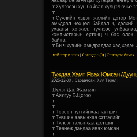
явсаар багагүй цаг хугацааг өнгөрчих
rnХүлээсэн хүн байвал хүлцэл өчье ээ 
rn
rnСүүлийн хэдэн жилийн дотор Мон
амьдрал нөхцөл байдал ч, дэлхий 
ухааны хөгжил, түүнээс улбаалаа
компьютерын ертөнц ч бас олон 
байна.
rnБи ч хувийн амьдралдаа хэд хэдэн ..
мэйлээр илгээх
|
Сэтгэгдэл (0)
|
Сэтгэгдэл бичих
Туждаа Хамт Явах Юмсан /Дууны
2025-12-30
, Сараачсан: Xvv Төрөл:
Шүлэг Даг. Жамъян
rnАялгуу Б.Цогоо
rn
rn
rnТөрсөн нутгийнхаа тал шиг
rnТүвшин аавынхаа сэтгэлийг
rnТүлсэн галынхаа дөл шиг
rnТөөнөж дандаа явах юмсан
rn