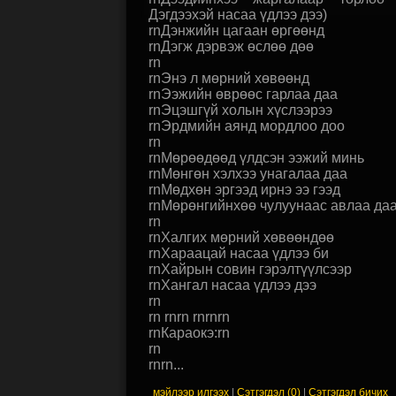
Дэгдээхэй насаа үдлээ дээ)
rnДэнжийн цагаан өргөөнд
rnДэгж дэрвэж өслөө дөө
rn
rnЭнэ л мөрний хөвөөнд
rnЭэжийн өврөөс гарлаа даа
rnЭцэшгүй холын хүслээрээ
rnЭрдмийн аянд мордлоо доо
rn
rnМөрөөдөөд үлдсэн ээжий минь
rnМөнгөн хэлхээ унагалаа даа
rnМөдхөн эргээд ирнэ ээ гээд
rnМөрөнгийнхөө чулуунаас авлаа да
rn
rnХалгих мөрний хөвөөндөө
rnХараацай насаа үдлээ би
rnХайрын совин гэрэлтүүлсээр
rnХангал насаа үдлээ дээ
rn
rn rnrn rnrnrn
rnКараокэ:rn
rn
rnrn...
мэйлээр илгээх
|
Сэтгэгдэл (0)
|
Сэтгэгдэл бичих