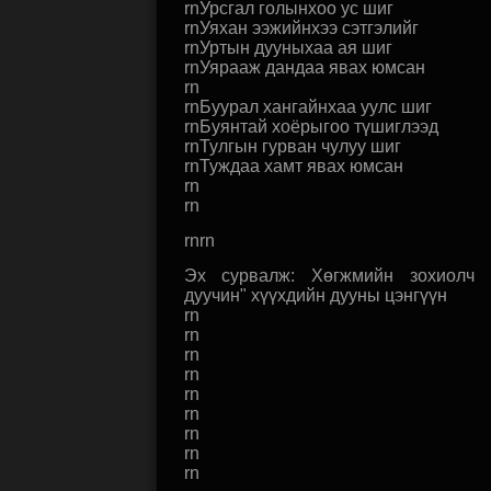
rnУрсгал голынхоо ус шиг
rnУяхан ээжийнхээ сэтгэлийг
rnУртын дууныхаа ая шиг
rnУярааж дандаа явах юмсан
rn
rnБуурал хангайнхаа уулс шиг
rnБуянтай хоёрыгоо түшиглээд
rnТулгын гурван чулуу шиг
rnТуждаа хамт явах юмсан
rn
rn
rnrn
Эх сурвалж: Хөгжмийн зохиолч 
дуучин" хүүхдийн дууны цэнгүүн
rn
rn
rn
rn
rn
rn
rn
rn
rn