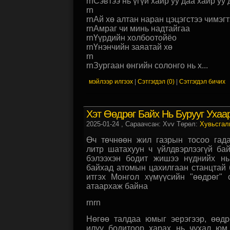
rnСэвтээ нь үгүй хайр уу даа хайр уу 
rn
rnАй хө алтан наран цэцэгстээ чимэгт
rnАмраг чи минь надтайгаа
rnҮүрдийн холбоотойёо
rnҮнэнчийн заяатай хө
rn
rnЗургаан өнгийн солонго нь х...
мэйлээр илгээх
|
Сэтгэгдэл (0)
|
Сэтгэгдэл бичих
Хэт Өөдрөг Байх Нь Бурууг Ухаа
2025-01-24
, Сараачсан: Xvv Төрөл:
Хувьсгал
Өч төчнөөн жил газрын тосоо гада
литр шатахуун ч үйлдвэрлээгүй ба
бэлээхэн бодит жишээ нүднийх н
байхад атомын цахилгаан станцтай 
итгэх Монгол хүмүүсийн "өөдрөг" 
атаархаж байна
rnrn
Нөгөө талдаа юмыг эерэгээр, өөдр
илүү бодитоор харах нь чухал юм