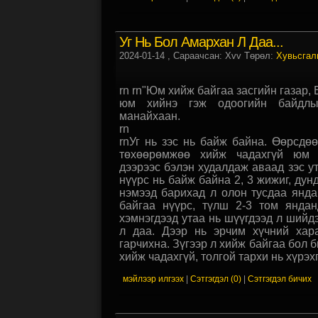
Уг Нь Бол Амархан Л Даа...
2024-01-14
, Сараачсан: Xvv Төрөл:
Хувьсгал
rn rn"Юм хийж байгаа засгийн газар, 
юм хийнэ гэж одоогийн байдлы
манайхаан.
rn
rnУг нь зэс нь байж байна. Өөрсдөө
төхөөрөмжөө хийж чадахгүй юм 
дээрээс бэлэн худалдаж аваад зэс ут
нүүрс нь байж байна 2, 3 жижиг, дун
нэмээд барихад л олон тусдаа янд
байгаа нүүрс, түлш 2-3 том янда
хэмнэгдээд утаа нь шүүгдээд л шийдэ
л даа. Дээр нь эрчим хүчний хар
гарчихна. Зүгээр л хийж байгаа бол 
хийж чадахгүй, толгой тархи нь хүрэхг
мэйлээр илгээх
|
Сэтгэгдэл (0)
|
Сэтгэгдэл бичих