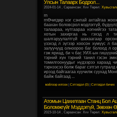
Улсын Талаарх Бодрол...
2024-01-14
, Сараачсан: Xvv Төрөл:
Хувьсгал
rn
rnӨчигдөр нэг сэнпай ахтайгаа жоо
баахан боловсрол мэдлэггүй, бүдүүлэ
талаараа, нутгаараа нэгнийгээ тат
хотын захиргаа нь гэхэд л ти
шалгаруулалтгүй шахаагаар орсо
үзэхэд л зүгээр хоосон хүмүүс л ба
залуучууд олноороо баг болоод л ор
гэж яриад, би ч бас УИХ-ын гишүүний
тэрний хүн тэрний танил гэсэн эмн
томилгоонуудыг нүдээрээ хараад ч
тэрнээсээ болж бараг сэтгэл гутралд
ирээд байгаагаа хуучилж суухад Мон
байж байгаад ...
мэйлээр илгээх
|
Сэтгэгдэл (0)
|
Сэтгэгдэл бичих
Атомын Цахилгаан Станц Бол Аш
Боломжгүйг Мэддэггүй, Зөвхөн Ө
2023-10-14
, Сараачсан: Xvv Төрөл:
Хувьсгал