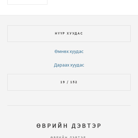
НҮҮР ХУУДАС
Өмнөх хуудас
Дараах хуудас
19 / 152
ӨВРИЙН ДЭВТЭР
ӨВРИЙН ДЭВТЭР