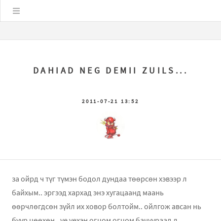
Цэс
DAHIAD NEG DEMII ZUILS...
2011-07-21 13:52
за ойрд ч түг түмэн бодол дундаа төөрсөн хэвээр л
байхым.. эргээд хархад энэ хугацаанд маань
өөрчлөгдсөн зүйл их ховор болтойм.. ойлгож авсан нь
бүүр цөөхөн.. үе үехэн огцом огцом бачуураад л..