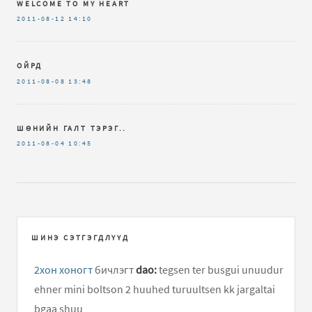
WELCOME TO MY HEART
2011-08-12
14:10
ОЙРД
2011-08-08
13:48
ШӨНИЙН ГАЛТ ТЭРЭГ..
2011-08-04
10:45
ШИНЭ СЭТГЭГДЛҮҮД
2хон хоногт
бичлэгт
dao:
tegsen ter busgui unuudur
ehner mini boltson 2 huuhed turuultsen kk jargaltai
bgaa shuu