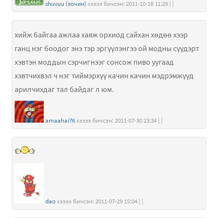
shuvuu (зочин)
хэзээ бичсэн: 2011-10-18 11:29 | |
хийж байгаа ажлаа хаяж орхиод сайхан хөдөө хээр
ганц нэг боодог энэ тэр эргүүлэнгээ ой модны сүүдэрт
хэвтэн моддын сэрчигнээг сонсож пиво уугаад
хэвтчихвэл ч нэг тиймэрхүү качин качин мэдрэмжүүд
арилчихдаг тал байдаг л юм.
amaahai76
хэзээ бичсэн: 2011-07-30 23:34 | |
dao
хэзээ бичсэн: 2011-07-29 15:04 | |