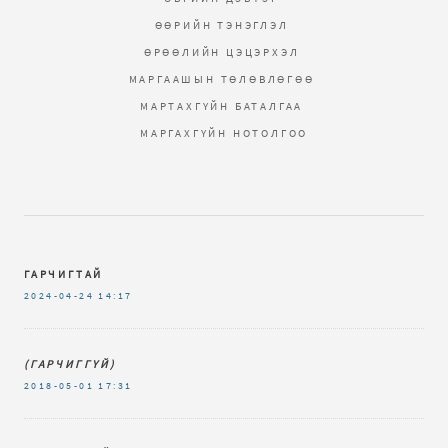
ӨӨРИЙН ТЭНЭГЛЭЛ
ӨРӨӨЛИЙН ЦЭЦЭРХЭЛ
МАРГААШЫН ТӨЛӨВЛӨГӨӨ
МАРТАХГҮЙН БАТАЛГАА
МАРГАХГҮЙН НОТОЛГОО
ГАРЧИГТАЙ
2024-04-24
14:17
(ГАРЧИГГҮЙ)
2018-05-01
17:31