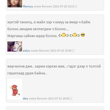
Манхүү
хэзээ бичсэн: 2011-07-29 13:13 | |
хүнтэй танилц..е майл ээр ч юмуу за ямар ч байж
болно.зөндөө хөтлөгдөж ч болно...
Маргааш сайхан өдөр болно.
zaluu
хэзээ бичсэн: 2011-07-22 15:45 | |
өөрчилнө дөө.. харин хэрхэн яаж.. гэдэг дээр л толгой
гашилаад удаж байна..
dao
хэзээ бичсэн: 2011-07-21 16:02 | |