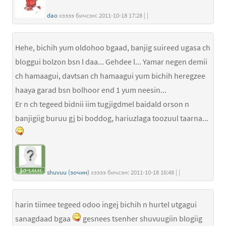
dao
хэзээ бичсэн: 2011-10-18 17:28 | |
Hehe, bichih yum oldohoo bgaad, banjig suireed ugasa ch
bloggui bolzon bsn l daa... Gehdee l... Yamar negen demii
ch hamaagui, davtsan ch hamaagui yum bichih heregzee
haaya garad bsn bolhoor end 1 yum neesin...
Er n ch tegeed bidnii iim tugjigdmel baidald orson n
banjigiig buruu gj bi boddog, hariuzlaga toozuul taarna...
shuvuu (зочин)
хэзээ бичсэн: 2011-10-18 16:48 | |
harin tiimee tegeed odoo ingej bichih n hurtel utgagui
sanagdaad bgaa
gesnees tsenher shuvuugiin blogiig