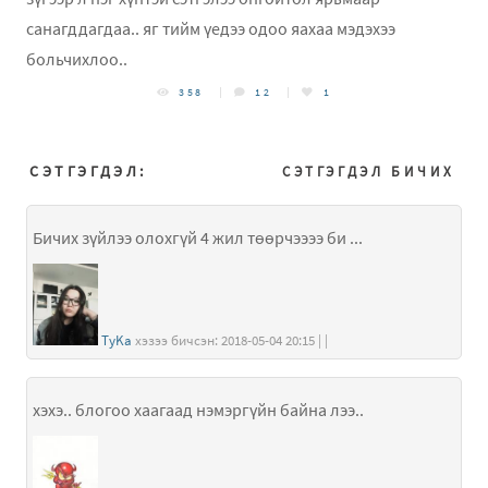
санагддагдаа.. яг тийм үедээ одоо яахаа мэдэхээ
больчихлоо..
358
12
1
СЭТГЭГДЭЛ:
СЭТГЭГДЭЛ БИЧИХ
Бичих зүйлээ олохгүй 4 жил төөрчээээ би ...
ТуKа
хэзээ бичсэн: 2018-05-04 20:15 | |
хэхэ.. блогоо хаагаад нэмэргүйн байна лээ..