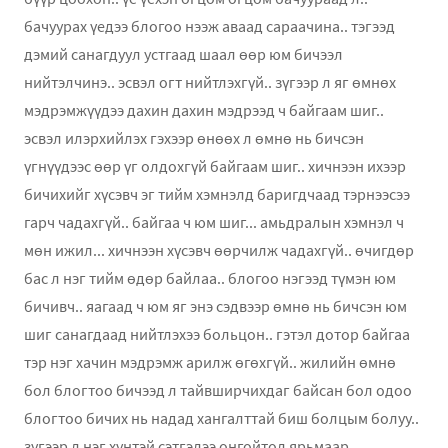
бачуурах үедээ блогоо нээж аваад сараачина.. тэгээд
дэмий санагдуул устгаад шаал өөр юм бичээл
нийтэлчинэ.. эсвэл огт нийтлэхгүй.. зүгээр л яг өмнөх
мэдрэмжүүдээ дахин дахин мэдрээд ч байгаам шиг..
эсвэл илэрхийлэх гэхээр өнөөх л өмнө нь бичсэн
үгнүүдээс өөр үг олдохгүй байгаам шиг.. хичнээн ихээр
бичихийг хүсэвч эг тийм хэмнэлд баригдчаад тэрнээсээ
гарч чадахгүй.. байгаа ч юм шиг... амьдралын хэмнэл ч
мөн ижил... хичнээн хүсэвч өөрчилж чадахгүй.. өчигдөр
бас л нэг тийм өдөр байлаа.. блогоо нэгээд түмэн юм
бичивч.. яагаад ч юм яг энэ сэдвээр өмнө нь бичсэн юм
шиг санагдаад нийтлэхээ больцон.. гэтэл дотор байгаа
тэр нэг хачин мэдрэмж арилж өгөхгүй.. жилийн өмнө
бол блогтоо бичээд л тайвширчихдаг байсан бол одоо
блогтоо бичих нь надад хангалттай биш болцым болуу..
зүгээр л нэг хүнтэй сэтгэлээ онгойтол ярьмаар