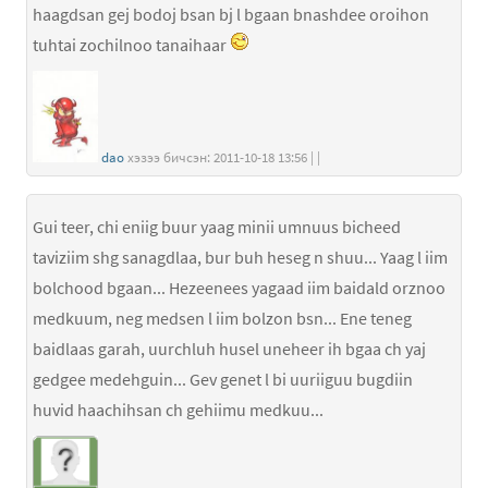
haagdsan gej bodoj bsan bj l bgaan bnashdee oroihon
tuhtai zochilnoo tanaihaar
dao
хэзээ бичсэн: 2011-10-18 13:56 | |
Gui teer, chi eniig buur yaag minii umnuus bicheed
taviziim shg sanagdlaa, bur buh heseg n shuu... Yaag l iim
bolchood bgaan... Hezeenees yagaad iim baidald orznoo
medkuum, neg medsen l iim bolzon bsn... Ene teneg
baidlaas garah, uurchluh husel uneheer ih bgaa ch yaj
gedgee medehguin... Gev genet l bi uuriiguu bugdiin
huvid haachihsan ch gehiimu medkuu...