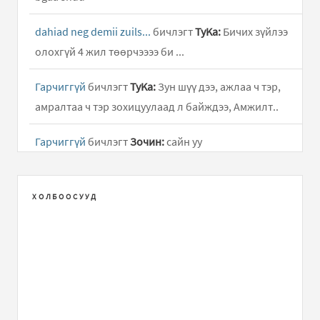
dahiad neg demii zuils...
бичлэгт
ТуKа:
Бичих зүйлээ
олохгүй 4 жил төөрчээээ би ...
Гарчиггүй
бичлэгт
ТуKа:
Зун шүү дээ, ажлаа ч тэр,
амралтаа ч тэр зохицуулаад л байждээ, Амжилт..
Гарчиггүй
бичлэгт
Зочин:
сайн уу
Гарчиггүй
бичлэгт
xvv:
Амьдрал аа гэж...
ХОЛБООСУУД
гарчиггүй
бичлэгт
dao:
(хязгаарлагдсан)
гарчиггүй
бичлэгт
Алмас:
(хязгаарлагдсан)
гарчиггүй
бичлэгт
хундага:
(хязгаарлагдсан)
The Vagina Monologues "Хүчирхийлэл зогсох хүртэл!"