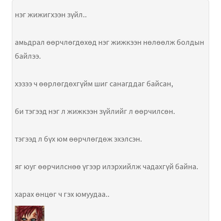
нэг жижигхээн зүйл..
амьдрал өөрчлөгдөхөд нэг жижкээн нөлөөлж болдын
байлээ.
хэзээ ч өөрлөгдөхгүйм шиг санагддаг байсан,
би тэгээд нэг л жижкээн зүйлийг л өөрчилсөн.
тэгээд л бүх юм өөрчлөгдөж эхэлсэн.
яг юуг өөрчилснөө үгээр илэрхийлж чадахгүй байна.
харах өнцөг ч гэх юмуудаа..