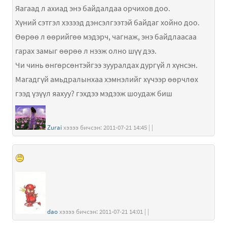
Яагаад л ахиад энэ байдалдаа орчихов доо.
Хүний сэтгэл хэзээд дэнсэлгээтэй байдаг хойно доо.
Өөрөө л өөрийгөө мэдэрч, чагнаж, энэ байдлаасаа
гарах замыг өөрөө л нээж олно шүү дээ.
Чи чинь өнгөрсөнтэйгээ зууралдах дургүй л хүнсэн.
Магадгүй амьдралынхаа хэмнэлийг хүчээр өөрчлөх
гээд үзүүл яахуу? гэхдээ мэдээж шоудаж биш
Zurai
хэзээ бичсэн: 2011-07-21 14:45 | |
dao
хэзээ бичсэн: 2011-07-21 14:01 | |