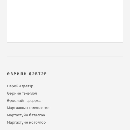
бичлэгт
Melody:
Арай дэндүү аймшигтай аллага
таллага айл гэрүүдэд гарсаар байх юм...
dahiad neg teneg bichleg...
бичлэгт
Melody:
Фэйсбүүк
шиг лайк дардаг товчлуурыг нь хайгаад хэрэг алгаа..
Зүүд...
бичлэгт
Melody:
(хязгаарлагдсан)
uzen yadalt
бичлэгт
dao:
(хязгаарлагдсан)
ӨВРИЙН ДЭВТЭР
uzen yadalt
бичлэгт
хундага:
(хязгаарлагдсан)
Өврийн дэвтэр
Өөрийн тэнэглэл
zugeer l..
бичлэгт
amaahai76:
дэлхийн татах хүчнээс
Өрөөлийн цэцэрхэл
гарч чадахгүй бол орчин үед холын хол хэмээх
Маргаашын төлөвлөгөө
ойлголт нь утгагүй болж..
Мартахгүйн баталгаа
Маргахгүйн нотолгоо