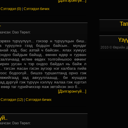
[Дэлгэрэнгүй...]
|
Сэтгэгдэл (0)
|
Сэтгэгдэл бичих
Таг
т
аачсан: Dao Төрөл:
Үзү
эрвээ түрүүлүүл... гэхээр н түрүүлцын биш..
аа түрүүлнэ гээд бодцон байсын.. мундаг
2010 © Өврийн д
най хэд.. бас азтай ч байсан.. ялах хүмүүс
ондоо байдым байшд.. өмнөх өдөр н гурван
залгичаад өглөө өвдөх толгойныхоо өвчинг
пирин уусан ч тэр ондоо байдал нь байж л
 тэгсэн яасан гэсэн зүгээр нэг халбага пийв
оос бодоогүй.. бишээ туршилтанд орно гэж
явжийгаад зад авхууллаашд.. би юушдээ
д дургүй гэж түрүүн хэллүү яалаа гэж хүртэл
 еөөр таг гүрийчихээр яаж эвтэйхэн энэ б...
[Дэлгэрэнгүй...]
|
Сэтгэгдэл (12)
|
Сэтгэгдэл бичих
й..
аачсан: Dao Төрөл: