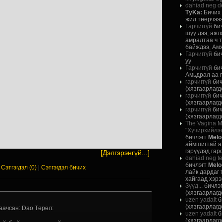
dahiad neg dem
ТуKа:
Бичих 
жил төөрчээээ
Гарчиггүй
би
шүү дээ, ажла
амралтаа ч т
байждээ, Амж
Гарчиггүй
би
уу
Гарчиггүй
би
Амьдрал аа гэ
гарчиггүй
бич
(хязгаарлагд
гарчиггүй
бич
(хязгаарлагд
гарчиггүй
бич
(хязгаарлагд
The Vagina 
"Хүчирхийлэл
бичлэгт
Melo
аймшигтай а
гэрүүдэд гар
[Дэлгэрэнгүй...]
dahiad neg te
бичлэгт
Melo
|
Сэтгэгдэл (0)
|
Сэтгэгдэл бичих
лайк дардаг 
хайгаад хэрэг
Зүүд...
бичлэ
(хязгаарлагд
uzen yadalt
б
(хязгаарлагд
аачсан: Dao Төрөл:
uzen yadalt
б
(хязгаарлагд