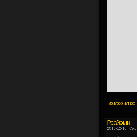
мэйлээр илгээх
Роайөын
2015-12-18
, Сар