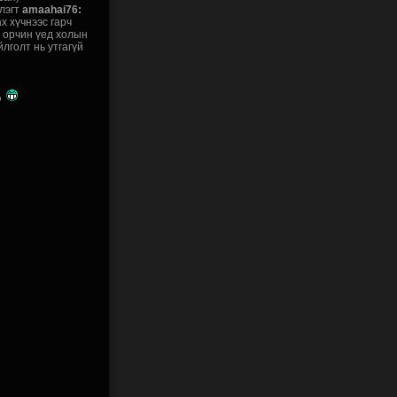
лэгт
amaahai76:
х хүчнээс гарч
 орчин үед холын
йлголт нь утгагүй
о