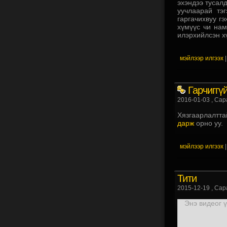
эхэндээ тусал
уучлаарай тэ
гаргачихвуу гэ
хүмүүс чи нам
илэрхийлсэн хүн
мэйлээр илгээх
Гарчиггү
2016-01-03
, Сар
Хязгаарлалтта
дарж
орно уу.
мэйлээр илгээх
Тити
2015-12-19
, Сар
Энэ видеог 