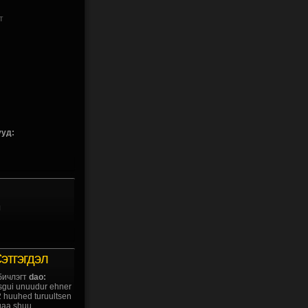
т
уд:
л
этгэгдэл
ичлэгт
dao:
usgui unuudur ehner
2 huuhed turuultsen
bgaa shuu