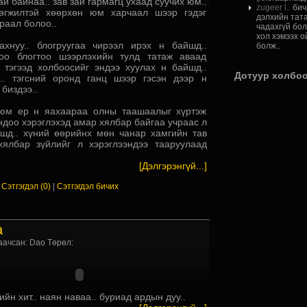
ай байнаа.. зав зай гармагц ухаад суучих юм..
zugeer l..
бич
хөгжилтэй хөөрхөн юм харчаал шээр гэдэг
дэлхийн тата
раал болоо..
чадахгүй бол
хол хэмээх о
ахнуу.. блогруугаа чирээл ирэх н байшд..
болж..
оо блогтоо шээрлэхийн тулд татаж аваад
 тэгээд холбоосийг эндээ хуулах н байшд..
Дотуур холбо
н.. тэгсний оронд ганц шээр гэсэн дээр н
биздээ..
юм ер н яахаараа олны таашаалыг хүртэж
ндоо хэрэглэхэд амар хялбар байгаа учраас л
шд.. хүний өөрийнх мөн чанар хамгийн тав
хялбар зүйлийг л хэрэглээндээ тааруулаад
[Дэлгэрэнгүй...]
|
Сэтгэгдэл (0)
|
Сэтгэгдэл бичих
а
аачсан: Dao Төрөл:
ийн хит.. наян наваа.. буриад ардын дуу..