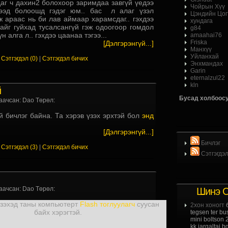
даг ч дахин2 болохоор заримдаа завгүй үедээ
Чойрын Хүү
гээд болоошд гэдэг юм.. бас л алаг үзэл
Цэндийн Цог
ж араас нь би лав аймаар харамсдаг.. гэхдээ
хундага
айг гуйхад тусалсангүй гэж одоогоор гомдол
g84
 алга л.. гэхдээ цаанаа тэгээ...
amaahai76
Friska
[Дэлгэрэнгүй...]
Манхүү
Уйланхай
|
Сэтгэгдэл (0)
|
Сэтгэгдэл бичих
Энхмандах
Garin
eternalzul22
kln
й
Бусад холбоосу
аачсан: Dao Төрөл:
й бичлэг байна. Та хэрэв үзэх эрхтэй бол
энд
[Дэлгэрэнгүй...]
Бичлэг
|
Сэтгэгдэл (3)
|
Сэтгэгдэл бичих
Сэтгэгдэ
аачсан: Dao Төрөл:
Шинэ С
үзэхэд таны компьютерт
Flash тоглуулагч
суусан
2хон хоногт
б
байх хэрэгтэй.
tegsen ter b
mini boltson 
kk jargaltai 