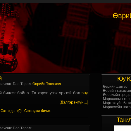
Өври
й
Юу Ю
аачсан: Dao Төрөл:
Өөрийн Тэнэглэл
Өврийн дэвтэр
Өөрийн тэнэглэл
й бичлэг байна. Та хэрэв үзэх эрхтэй бол
энд
Өрөөлийн цэцэр
Маргаашын төлө
[Дэлгэрэнгүй...]
Мартахгүйн бата
Маргахгүйн ното
|
Сэтгэгдэл (0)
|
Сэтгэгдэл бичих
Танил
аачсан: Dao Төрөл: