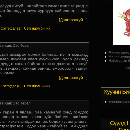
дрүүд айсуй.. налайгаал хамаг ажил гацаад л
ар болоод л шүүх хурлууд хойшлоод.. яана
..
[Дэлгэрэнгүй...]
|
Сэтгэгдэл (1)
|
Сэтгэгдэл бичих
аачсан: Dao Төрөл:
Миний тани
дтай амьдрал өрнөж байнаа.. нэг л мэдэхэд
Миний зурги
амар дуусаад өвөл дуусчихаж.. одоо дахиад
Найзуудын б
 дунд н хавар байгаа ч гэсэн дахиад л завгүй
ө.. гэхдээ л сайхан байна.. эмооорох ч завгүй
Ил
н юмаа..
[Дэлгэрэнгүй...]
|
Сэтгэгдэл (0)
|
Сэтгэгдэл бичих
Хуучин Би
Блогийн санг
аачсан: Dao Төрөл:
н гаран л явлаа.. хаа хамаагүй хүнд гомдож
. эргээд харсан тэнэг зүйл байжээ.. шийдэж
длыг хэхэн шийдэх вэ гэж бодох тусам улам л
Сүүлд Н
стрэсдэх юм.. одоо харин гайгүй ээ.. амьдрал