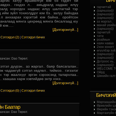
Бичл
аргис хатуу өршөөлгүй юм бэ гэдэгт би
авдээ.. гэхдээ л.. амьдралд надаас илүү
гарчигтай
ралд хорогдох надаас илүү шалтагтай тэр
(гарчиггүй)
д ийм зүйл тохиолддог юм бэ.. залуу байхдаа
(гарчиггүй)
 л анхаарах хэрэгтэй юм байна.. оройтсон
(гарчиггүй)
аналаад мянга цөхрөөд мянга бясалгаад юу
аз жаргал..
 юм.....
манай үеийн
(гарчиггүй)
[Дэлгэрэнгүй...]
гарчиггүй
тити
|
Сэтгэгдэл (2)
|
Сэтгэгдэл бичих
роайөын
наян наваа
2хон хоногт
өгүүлбэр зүй.
.
(гарчиггүй)
(гарчиггүй)
аачсан: Dao Төрөл:
Дотроос нь..
(гарчиггүй)
этгэл дүүрэн.. аз жаргал.. баяр баясагалан..
WELCOME T
ж чадамгүй сэтгэл хөдлөл.. тиймээ.. гэгээлэг
Ойрд
н тэр жаалхүүг эргэн сэрээсэнд талархлаа..
Шөнийн галт 
. хаашаа харж хэвтийдөө энтр хэхэ..
[Дэлгэрэнгүй...]
|
Сэтгэгдэл (0)
|
Сэтгэгдэл бичих
Бичлэгий
Маргаашийн 
Өрөөлийн цэ
н Баатар
Өөрийн тэнэ
аачсан: Dao Төрөл:
Мартахгүйн 