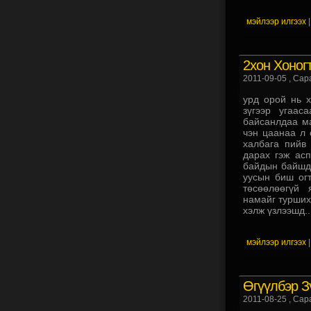
мэйлээр илгээх
2хон Хоног
2011-09-05
, Сар
урд орой нь х
зүгээр угаас
байсанлдаа ма
чэн цаанаа л 
халбага пийв 
дарах гэж ас
байдын байшд..
уусын биш огт
төсөөлөөгүй 
намайг туршиха
хэлж үзлээшд..
мэйлээр илгээх
Өгүүлбэр Зү
2011-08-25
, Сар