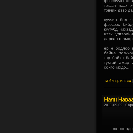
фээсбүүк гэж г
тэгээл нээх 
товчин дээр да
хуучин бол я
фээсээс бийд
юүтүбд чихээд
нээх үлгэрий
дарсан н амар 
ер н бодлоо 
байна.. товчхо
тэр байхн бай
тухтай амар 
сонгочихдо...
мэйлээр илгээх
Наян Нава
2011-09-09
, Сар
за өнөөдр