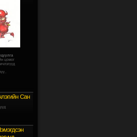
лцуулга
йн цомог
ичлэгүүд
үү..
члэгийн Сан
ууд
эмэгдсэн