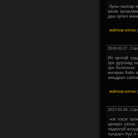
Зуны налгар ө
аялж зугаалма
даа оргил минь
мэйлээр илгээх
2018-02-27
, Сар
Их эрчтэй хур
зун дуусаад н
зун болохнээ..
өнгөрөх байх ө
амьдрал сайха
мэйлээр илгээх
2017-03-28
, Сар
нэг хэсэг оро
цөхөрч үзлээ.
чадахгүй асуу
хүндэрч бүр л 