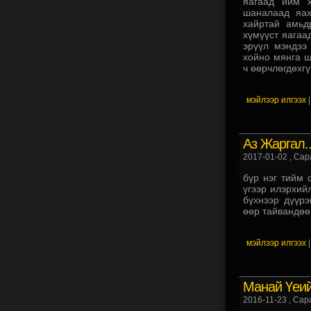
яагаад ийм х
шаналаад яах
хайртай амьд
хүмүүст яагаа
эрүүл мэндээ
хойно мянга ш
ч өөрчлөгдөхгүй
мэйлээр илгээх
Аз Жаргал.
2017-01-02
, Сар
бүр нэг тийм с
үгээр илэрхийл
бүхнээр дүүрэ
өөр тайвандөө.
мэйлээр илгээх
Манай Үеий
2016-11-23
, Сар