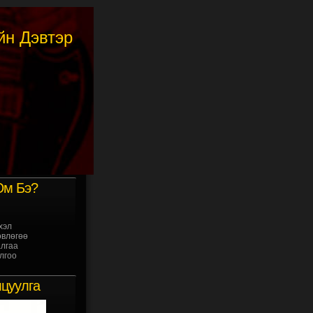
йн Дэвтэр
м Бэ?
хэл
влөгөө
лгаа
лгоо
цуулга