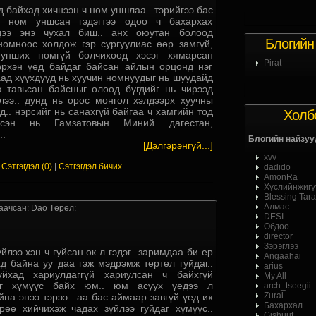
 байхад хичнээн ч ном уншлаа.. тэрийгээ бас
н ном уншсан гэдэгтээ одоо ч бахархах
хдээ энэ чухал биш.. анх оюутан болоод
Блогийн
номноос холдож гэр сургуулиас өөр замгүй,
унших номгүй болчихоод хэсэг хямарсан
Pirat
эрхэн үед байдаг байсан айлын орцонд нэг
аад хүүхдүүд нь хуучин номнуудыг нь шуудайд
ж тавьсан байсныг олоод бүгдийг нь чирээд
лээ.. дунд нь орос монгол хэлдээрх хуучны
.. нэрсийг нь санахгүй байгаа ч хамгийн тод
Холб
дсэн нь Гамзатовын Миний дагестан,
..
Блогийн найзуу
[Дэлгэрэнгүй...]
xvv
|
Сэтгэгдэл (0)
|
Сэтгэгдэл бичих
dadido
AmonRa
Хүслийнжигү
Blessing Tara
Алмас
аачсан: Dao Төрөл:
DESI
Обдоо
director
Зэрэглээ
йлээ хэн ч гуйсан ок л гэдэг.. заримдаа би ер
Angaahai
д байна уу даа гэж мэдрэмж төртөл гуйдаг..
arius
йхад хариулдаггүй хариулсан ч байхгүй
My All
дэг хүмүүс байх юм.. юм асуух үедээ л
arch_tseegii
Zurai
на энээ тэрээ.. аа бас аймаар завгүй үед их
Бахархал
өө хийчихэж чадах зүйлээ гуйдаг хүмүүс..
Gishuut