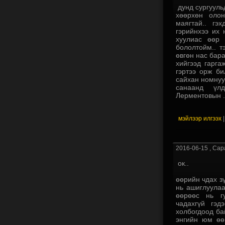
дунд сургуульд
хөөрхөн оло
маягтай.. гэ
гэрийнхээ их 
хуулиас өөр 
бололтойм.. т
өвгөн нас бар
хийгээд гарга
гэртээ орж би
сайхан номнууд
санаанд үл
Лерментовын .
мэйлээр илгээх
2016-06-15
, Сар
ок..
өөрийн чдах зү
нь ашиглуулаа
өөрөөс нь гу
чадахгүй гэ
холбогдоод бай
энгийн юм өөр