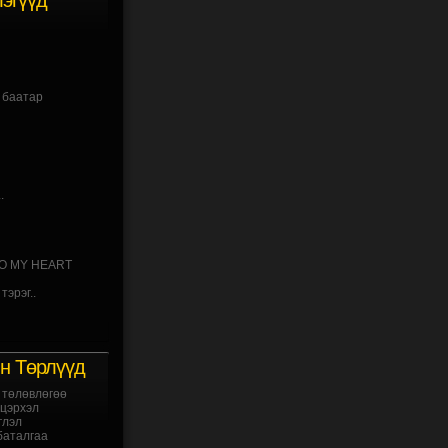
эгүүд
 баатар
.
O MY HEART
тэрэг..
н Төрлүүд
төлөвлөгөө
цэрхэл
глэл
баталгаа