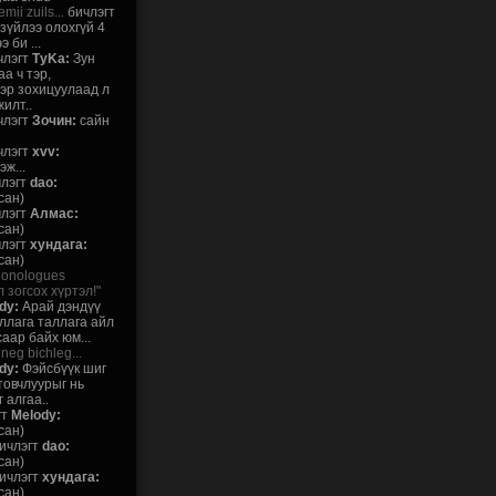
ii zuils...
бичлэгт
зүйлээ олохгүй 4
 би ...
члэгт
ТуKа:
Зун
а ч тэр,
эр зохицуулаад л
илт..
члэгт
Зочин:
сайн
члэгт
xvv:
ж...
лэгт
dao:
сан)
лэгт
Алмас:
сан)
лэгт
хундага:
сан)
Monologues
 зогсох хүртэл!"
dy:
Арай дэндүү
ллага таллага айл
саар байх юм...
neg bichleg...
dy:
Фэйсбүүк шиг
товчлуурыг нь
 алгаа..
гт
Melody:
сан)
ичлэгт
dao:
сан)
ичлэгт
хундага:
сан)